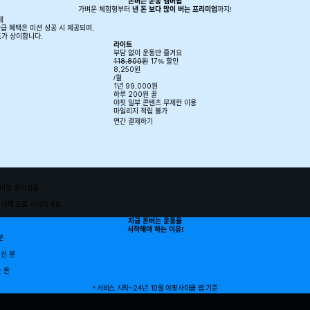
돈버는 운동 멤버쉽
가벼운 체험형부터
낸 돈 보다 많이 버는 프리미엄
까지!
제
환급 혜택은 미션 성공 시 제공되며,
도가 상이합니다.
라이트
부담 없이 운동만 즐겨요
118,800원
17% 할인
8,250
원
/월
1년 99,000원
하루 200원 꼴
야핏 일부 콘텐츠 무제한 이용
마일리지 적립 불가
연간 결제하기
미엄 멤버쉽을
 가격
으로 시작하세요
지금 돈버는 운동을
시작해야 하는 이유!
분
버신 분
 돈
* 서비스 시작~24년 10월 야핏사이클 앱 기준