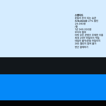
스탠다드
운동이 돈이 되는 습관
478,800원
27% 할인
29,083
원
/월
1년 349,000원
무이자 할부
야핏 모든 콘텐츠 무제한 이용
최대 29만 마일리지 적립
데일리 출석/운동 마일리지
365 챌린지 참여 불가
연간 결제하기