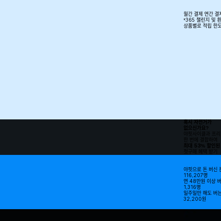
월간 결제
연간 결
*365 챌린지 및 
상품별로 적립 한
혹시 자전거가
없으신가요?
야핏사이클과 프리
한 번에 결합하여
최대 53% 할인된
첫구매 혜택 받기
야핏으로 돈 버신 
116,207
명
연 48만원 이상 
1,316
명
일주일만 해도 버는
32,200
원