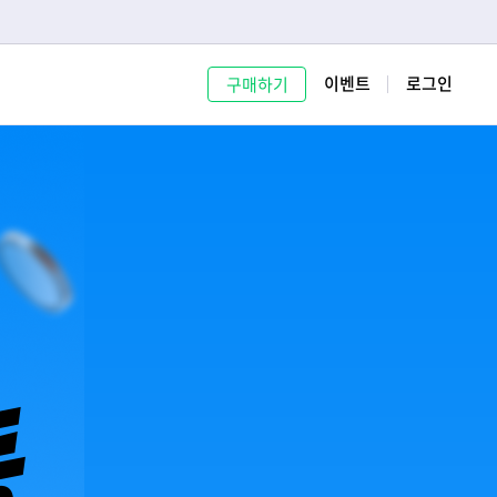
이벤트
로그인
구매하기
Clo
log
Lay