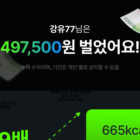
포기하지 않게, 끝까지 운동하게
그래서 시작된
야핏의
돈 버는 운동
 몰입도 X9
주목했어요