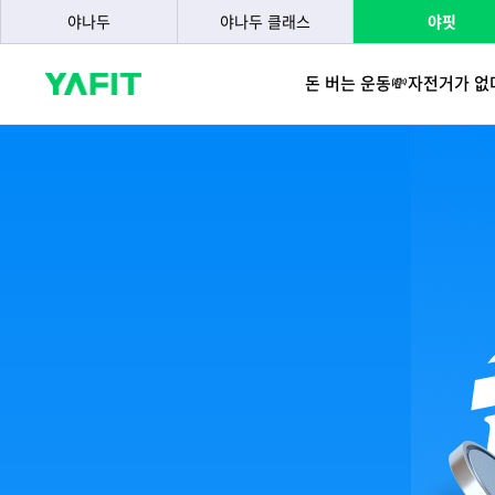
야나두
야나두 클래스
야핏
돈 버는 운동💸
자전거가 없다