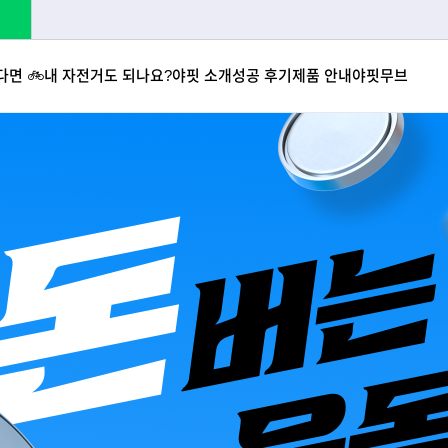
면 🚲
내 자전거도 되나요?
야핏 소개
성공 후기
제품 안내
야핏무브